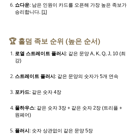
쇼다운
: 남은 인원이 카드를 오픈해 가장 높은 족보가
승리합니다. [
1
]
🏆 홀덤 족보 순위 (높은 순서)
로열 스트레이트 플러시
: 같은 문양 A, K, Q, J, 10 (최
강)
스트레이트 플러시
: 같은 문양의 숫자가 5개 연속
포카드
: 같은 숫자 4장
풀하우스
: 같은 숫자 3장 + 같은 숫자 2장 (트리플 +
원페어)
플러시
: 숫자 상관없이 같은 문양 5장