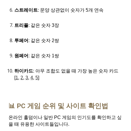
스트레이트
: 문양 상관없이 숫자가 5개 연속
트리플
: 같은 숫자 3장
투페어
: 같은 숫자 2쌍
원페어
: 같은 숫자 1쌍
하이카드
: 아무 조합도 없을 때 가장 높은 숫자 카드
[
1
,
2
,
3
,
4
,
5
]
📊 PC 게임 순위 및 사이트 확인법
온라인 홀덤이나 일반 PC 게임의 인기도를 확인하고 싶
을 때 유용한 사이트들입니다.