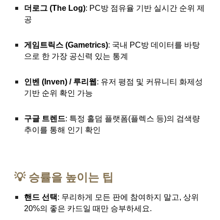
더로그 (The Log)
: PC방 점유율 기반 실시간 순위 제
공
게임트릭스 (Gametrics)
: 국내 PC방 데이터를 바탕
으로 한 가장 공신력 있는 통계
인벤 (Inven) / 루리웹
: 유저 평점 및 커뮤니티 화제성
기반 순위 확인 가능
구글 트렌드
: 특정 홀덤 플랫폼(플렉스 등)의 검색량
추이를 통해 인기 확인
💡 승률을 높이는 팁
핸드 선택
: 무리하게 모든 판에 참여하지 말고, 상위
20%의 좋은 카드일 때만 승부하세요.