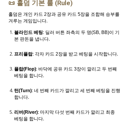
📜 홀덤 기본 룰 (Rule)
홀덤은 개인 카드 2장과 공유 카드 5장을 조합해 승부를
겨루는 게임입니다.
블라인드 베팅
: 딜러 버튼 좌측의 두 명(SB, BB)이 기
본 판돈을 냅니다.
프리플랍
: 각자 카드 2장을 받고 베팅을 시작합니다.
플랍(Flop)
: 바닥에 공유 카드 3장이 깔리고 두 번째
베팅을 합니다.
턴(Turn)
: 네 번째 카드가 깔리고 세 번째 베팅을 진행
합니다.
리버(River)
: 마지막 다섯 번째 카드가 깔리고 최종
베팅을 합니다.